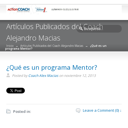
Artículos Publicados del Coach
Alejandro Macias
Inicio
→
Artículos Publicados del Coach Alejandro Macias
→
¿Qué es un
programa Mentor?
¿Qué es un programa Mentor?
Posted by
Coach Alex Macias
on noviembre 12, 2013
Leave a Comment (0) ↓
Posted in: