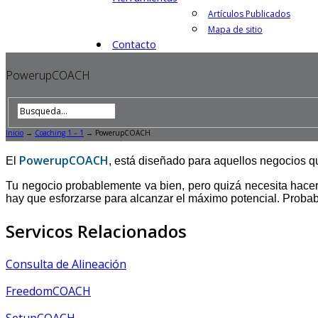
Artículos Publicados
Mapa de sitio
Contacto
PowerupCOACH
Inicio
→
Coaching 1 – 1
→
PowerupCOACH
PowerupCOACH
El
, está diseñado para aquellos negocios q
Tu negocio probablemente va bien, pero quizá necesita hacer 
hay que esforzarse para alcanzar el máximo potencial. Probab
Servicos Relacionados
Consulta de Alineación
FreedomCOACH