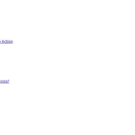
e Action
cios?