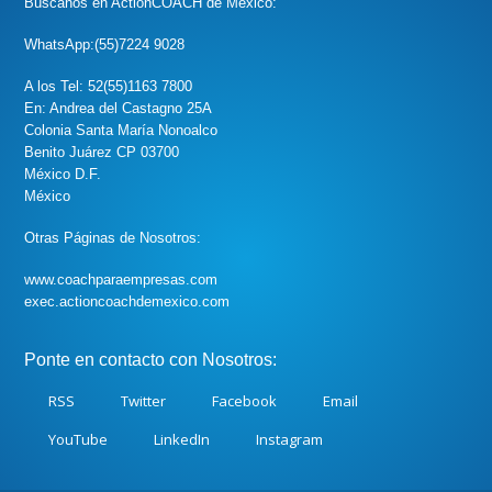
Búscanos en ActionCOACH de México:
WhatsApp:(55)7224 9028
A los Tel: 52(55)1163 7800
En: Andrea del Castagno 25A
Colonia Santa María Nonoalco
Benito Juárez CP 03700
México D.F.
México
Otras Páginas de Nosotros:
www.coachparaempresas.com
exec.actioncoachdemexico.com
Ponte en contacto con Nosotros:
RSS
Twitter
Facebook
Email
YouTube
LinkedIn
Instagram